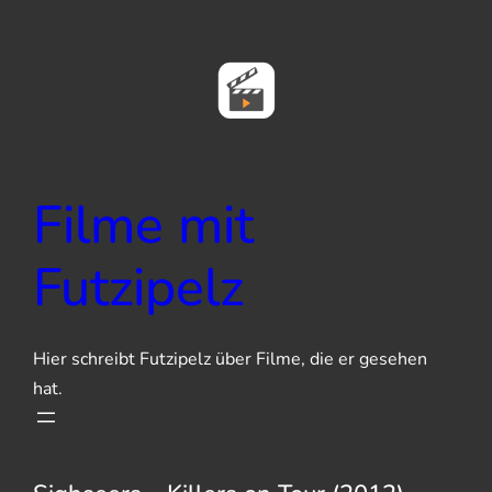
Zum
Inhalt
springen
Filme mit
Futzipelz
Hier schreibt Futzipelz über Filme, die er gesehen
hat.