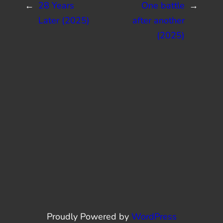
←
28 Years
One battle
→
Later (2025)
after another
(2025)
Proudly Powered by
WordPress