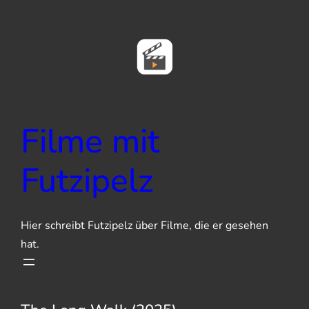
Zum
Inhalt
springen
Filme mit
Futzipelz
Hier schreibt Futzipelz über Filme, die er gesehen
hat.