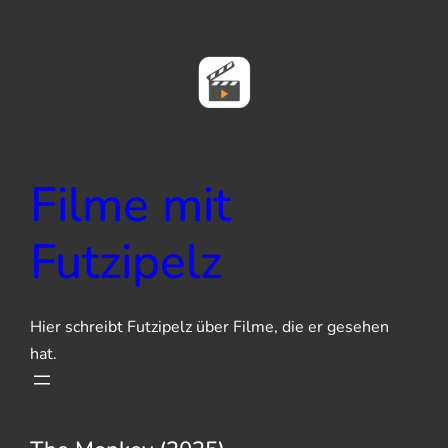
Zum
Inhalt
springen
Filme mit
Futzipelz
Hier schreibt Futzipelz über Filme, die er gesehen
hat.