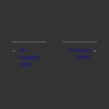
←
Die
A real pain
→
Fotografin
(2024)
(2023)