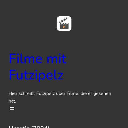
Zum
Inhalt
springen
Filme mit
Futzipelz
Hier schreibt Futzipelz über Filme, die er gesehen
hat.