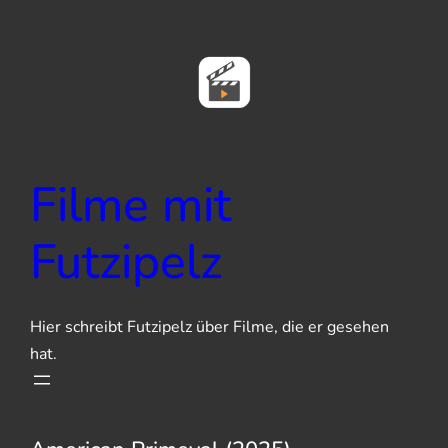
Zum
Inhalt
springen
Filme mit
Futzipelz
Hier schreibt Futzipelz über Filme, die er gesehen
hat.