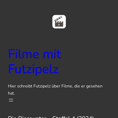
Zum
Inhalt
springen
Filme mit
Futzipelz
Hier schreibt Futzipelz über Filme, die er gesehen
hat.