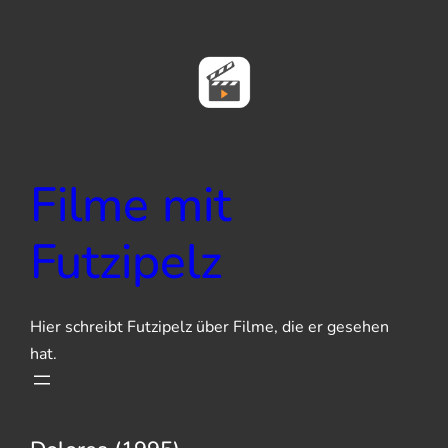
Zum
Inhalt
springen
Filme mit
Futzipelz
Hier schreibt Futzipelz über Filme, die er gesehen
hat.