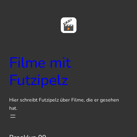
Zum
Inhalt
springen
Filme mit
Futzipelz
Hier schreibt Futzipelz über Filme, die er gesehen
hat.