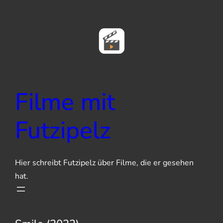
Zum
Inhalt
springen
Filme mit
Futzipelz
Hier schreibt Futzipelz über Filme, die er gesehen
hat.