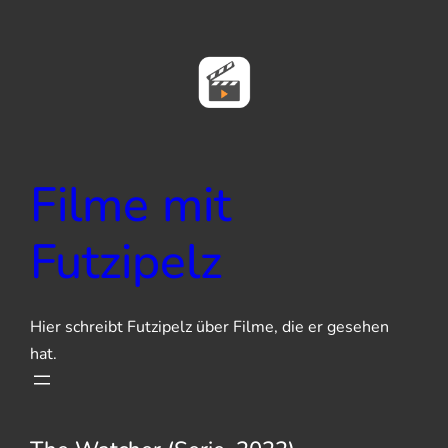
Zum
Inhalt
springen
Filme mit
Futzipelz
Hier schreibt Futzipelz über Filme, die er gesehen
hat.