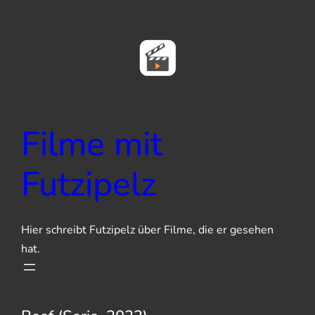
Zum
Inhalt
springen
Filme mit
Futzipelz
Hier schreibt Futzipelz über Filme, die er gesehen
hat.