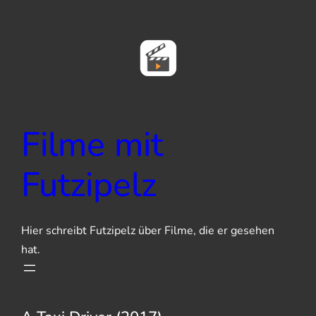
Zum
Inhalt
springen
Filme mit
Futzipelz
Hier schreibt Futzipelz über Filme, die er gesehen
hat.