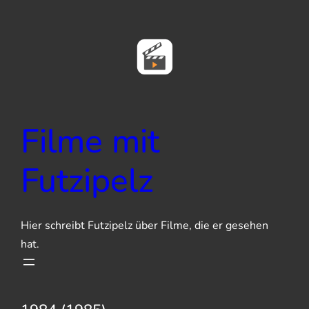
Zum
Inhalt
springen
Filme mit
Futzipelz
Hier schreibt Futzipelz über Filme, die er gesehen
hat.