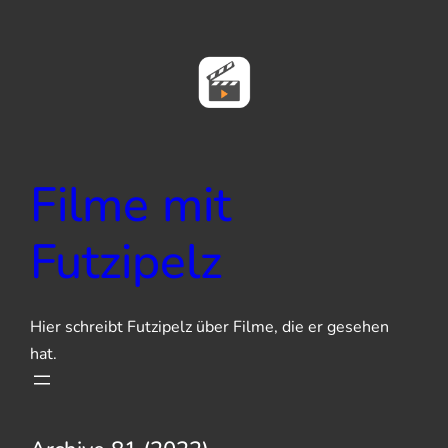
Zum
Inhalt
springen
Filme mit
Futzipelz
Hier schreibt Futzipelz über Filme, die er gesehen
hat.